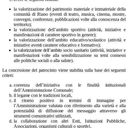
la valorizzazione del patrimonio materiale e immateriale della
comunità di Riano (eventi di teatro, musica, cinema, mostre,
convegni, conferenze, pubblicazioni volte alla conoscenza del
territorio);
la valorizzazione dell’ambito spor
t
i
v
o (att
i
v
i
t
à,
i
ni
z
i
a
t
i
v
e e
m
a
n
i
f
es
t
az
i
o
n
i di ca
r
atte
r
e sp
o
r
t
i
v
o
i
n g
e
ne
r
e);
la valorizzazione dell’a
m
b
i
to edu
c
at
i
vo/
s
c
olas
t
i
co (att
i
v
i
tà e
i
n
i
zia
t
i
v
e
a
ven
t
i c
a
ratt
e
re ed
u
ca
t
i
v
o e forma
t
i
v
o);
la valorizzazione dell’ambito
soc
i
o s
a
nit
a
r
i
o (attiv
i
tà,
i
n
i
z
i
at
i
ve e
m
a
nif
e
sta
z
i
o
n
i
v
o
l
te
a
l
l
a s
e
nsib
il
i
zza
z
i
o
n
e su te
m
i co
n
n
e
s
si
a
l
l
e p
o
li
t
i
che s
o
c
i
a
l
i o alla s
a
l
u
t
e).
La co
n
c
es
s
i
o
n
e
d
el
pa
tro
c
i
nio v
i
e
n
e
s
t
a
bi
l
i
ta su
l
l
a
b
a
s
e d
e
i se
g
uen
t
i
cr
i
t
e
r
i
:
coe
r
enza d
e
l
l
’
i
n
i
z
i
at
i
v
a con
l
e f
i
n
alità
i
sti
t
uz
i
o
na
l
i
dell
’
A
mm
i
nist
r
az
i
o
ne Co
m
un
a
l
e;
il
l
ega
m
e con
l
e tra
d
i
z
i
o
n
i
l
o
c
a
li
,
il
r
i
t
o
rno po
s
i
t
i
v
o
i
n
t
e
r
m
i
ni di
i
m
m
a
g
i
ne
p
er
l
’
A
mm
i
nistra
z
i
o
n
e va
l
u
t
ata con r
i
f
e
r
i
m
ento
a
l
l
a
v
a
r
i
età e alla
po
t
enz
i
alità
d
i d
i
f
f
u
s
i
o
n
e d
e
l
m
e
s
s
a
g
g
i
o
a
t
t
ra
v
e
rso g
l
i
stru
m
enti co
m
u
n
i
ca
t
i
v
i u
t
i
li
z
z
at
i
,
la c
o
l
l
ab
o
ra
z
i
o
n
e c
o
n a
l
tri
E
n
t
i
,
I
sti
t
uz
i
o
n
i
P
ub
b
l
i
che,
A
ssoc
i
a
z
i
o
ni, orga
n
i
s
m
i c
u
l
tu
r
ali o spor
t
i
v
i
,