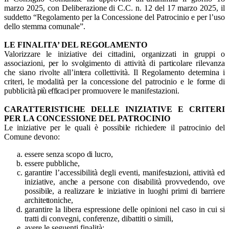
marzo 2025, con Deliberazione di C.C. n. 12 del 17 marzo 2025, il
suddetto “Regolamento per la Concessione del Patrocinio e per l’uso
dello stemma comunale”.
LE FINALITA’ DEL REGOLAMENTO
Valorizzare le
ini
z
i
at
i
ve d
e
i
c
i
t
t
a
d
i
n
i
, orga
n
i
zza
t
i
i
n
g
r
u
p
p
i o
ass
o
c
i
a
z
i
o
n
i
,
p
er
l
o s
v
o
l
g
i
m
e
n
t
o di att
i
v
i
t
à di par
t
i
co
l
are
r
i
l
e
v
an
z
a
che s
i
ano
r
i
v
ol
t
e all
’
i
n
t
e
r
a co
l
l
et
t
i
v
i
tà. Il R
e
go
la
m
ento de
t
e
r
m
i
na
i
c
r
i
t
e
r
i
,
l
e
m
o
d
a
li
t
à
per la concessione del patrocinio
e
l
e f
o
r
m
e di
pu
b
bl
i
c
i
t
à
più efficaci
per promuovere le manifestazioni.
CARATTERISTICHE DELLE INIZIATIVE E CRITERI
PER LA CONCESSIONE DEL PATROCINIO
Le
i
n
i
z
i
a
t
i
v
e
p
er
l
e q
u
ali è pos
s
i
b
i
l
e r
i
c
h
i
e
d
e
r
e
i
l patro
c
i
n
i
o d
e
l
Co
m
u
n
e d
e
v
o
n
o:
e
ss
e
re
s
enza
s
copo
d
i
l
u
cr
o
,
e
ss
e
re pu
bb
l
i
che,
garantire l’accessibilità degli eventi, manifestazioni, attività ed
iniziative, anche a persone con disabilità provvedendo, ove
possibile, a realizzare le iniziative in luoghi primi di barriere
architettoniche
,
garan
t
i
r
e
l
a
li
be
r
a
e
s
p
re
s
s
i
o
n
e d
e
l
l
e
o
p
i
n
i
o
n
i nel c
a
so
i
n c
u
i
s
i
t
r
atti di co
n
v
e
gn
i
,
co
n
f
e
ren
z
e, d
i
b
atti
t
i o s
i
m
i
l
i
,
avere le seguenti finalità: