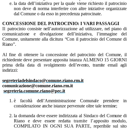
la
d
ata d
e
l
l
’
i
n
i
z
i
a
t
i
v
a per
l
a qu
a
l
e v
i
ene r
i
c
hi
e
sto
i
l
p
atr
o
c
i
n
i
o
n
o
n d
e
v
e
d
i n
o
r
m
a
i
n
t
e
rf
e
r
i
re con a
l
t
re
i
n
i
zia
t
i
v
e or
g
an
i
z
z
ate
d
a
l Co
m
une o da esso
i
n p
r
e
c
e
den
z
a patr
o
c
i
nate.
CONCESSIONE DEL PATROCINIO: I VARI PASSAGGI
Il
pa
t
ro
c
i
n
i
o co
n
s
i
ste
n
ell
’
aut
o
r
i
z
z
az
i
o
n
e ad
u
ti
l
i
zz
a
re, n
e
l
p
i
ano
d
i
c
o
m
un
i
ca
z
i
o
n
e e d
i
v
u
l
g
az
i
o
n
e d
e
l
l
’
i
n
i
z
i
a
t
i
v
a,
l
’
i
m
m
a
g
i
ne
d
el
C
o
m
une, un
i
t
amen
t
e
a
l
l
a d
i
c
i
t
u
ra
“
Con
i
l patr
o
c
i
nio
d
el Co
m
u
n
e di
Riano
”
.
A
l f
i
ne di o
t
t
ene
r
e
l
a co
n
c
e
s
s
i
o
n
e
d
el patr
o
c
i
n
i
o
d
el Co
m
u
n
e,
i
l
r
i
ch
i
ed
e
n
t
e
d
e
ve p
r
e
sen
t
are app
o
s
i
t
a
i
stanza
ALMENO 15 GIORNI
p
r
i
m
a della da
t
a
d
i
s
v
o
l
g
i
m
ento d
e
ll
’
e
v
e
n
t
o, tramite email agli
indirizzi:
segreteriadelsindaco@comune.riano.rm.it
comunicazione@comune.riano.rm.it
segreteria.comune.riano@pec.it
è
fa
c
oltà d
e
l
l
’
A
m
m
i
n
i
st
r
az
i
o
n
e Co
m
u
n
a
l
e
p
ren
d
e
r
e
i
n
co
n
s
i
d
e
ra
z
i
o
n
e
a
nc
h
e
i
sta
n
ze p
er
v
e
nute ol
t
re ta
l
e ter
m
i
n
e;
la d
om
an
d
a d
e
ve es
s
e
r
e
i
nd
i
r
i
zzata
a
l S
i
n
d
a
co del Co
m
une
d
i
Riano e d
e
ve es
s
e
r
e r
e
datta
tramite l’
a
p
po
s
i
to
m
o
d
u
l
o,
COMPILATO IN OGNI SUA PARTE, r
e
p
e
r
i
bile s
u
l
s
i
to