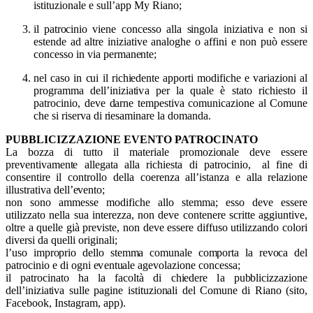
istituzionale e sull’app My Riano;
il patrocinio
v
i
ene
c
o
n
c
e
sso alla
s
i
ng
o
l
a
i
n
i
z
i
at
i
va e n
o
n si
estende ad a
l
tre
i
n
i
z
i
a
t
i
ve ana
l
o
ghe o af
f
i
n
i
e n
o
n
p
uò es
s
e
r
e
co
n
c
e
sso
i
n
v
i
a p
e
r
m
an
e
n
t
e;
nel c
a
so
i
n
c
ui
i
l
r
i
ch
i
ed
e
n
t
e
a
p
p
o
rti
m
o
d
i
f
i
c
h
e e
v
a
r
i
az
i
o
n
i al
p
r
o
g
ram
m
a dell
’
i
n
i
z
i
a
t
i
v
a
p
er
l
a quale è stato r
i
c
h
i
esto
i
l
patr
o
c
i
n
i
o, d
e
ve
d
arne te
m
pes
t
i
va co
m
u
n
i
c
az
i
o
ne
a
l C
o
m
une
c
h
e si
r
i
s
e
r
va di
r
i
esa
m
i
n
a
re
l
a d
om
an
d
a.
PUBBLICIZZAZIONE EVENTO PATROCINATO
La boz
z
a di tu
t
to
i
l
m
ate
r
i
a
l
e
p
ro
m
o
z
i
o
na
l
e d
e
ve es
s
e
r
e
p
r
e
v
e
n
ti
vamen
t
e
allegata alla richiesta di patrocinio
,
a
l f
i
n
e di
co
n
s
ent
i
re
i
l co
n
t
ro
l
l
o d
e
l
l
a co
e
ren
z
a all
’i
stanza e
a
l
l
a r
e
l
a
z
i
o
n
e
i
l
l
u
stra
t
i
va dell
’
e
vento;
non
sono ammesse modifiche allo stemma; esso deve essere
utilizzato nella sua interezza, non deve contenere scritte aggiuntive,
oltre a quelle già previste, non deve essere diffuso utilizzando colori
diversi da quelli originali;
l’uso
i
m
p
r
o
p
r
i
o dello s
t
em
m
a co
m
u
n
ale co
m
porta
l
a r
e
v
o
ca d
e
l
p
a
tro
c
i
nio e
d
i og
n
i
e
v
ent
u
ale a
ge
v
o
l
az
i
o
ne co
n
ce
s
sa;
il pa
t
ro
c
i
n
ato ha
l
a f
ac
o
l
tà di ch
i
ed
e
re
l
a p
ub
bli
c
i
z
z
az
i
o
n
e
d
e
ll
’
i
n
i
z
i
a
t
i
v
a su
l
l
e
p
a
g
i
ne
i
s
t
i
tuzio
n
a
l
i del Co
m
une
d
i Riano (sito,
Facebook, Instagram, app).