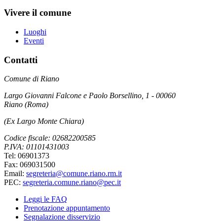
Vivere il comune
Luoghi
Eventi
Contatti
Comune di Riano
Largo Giovanni Falcone e Paolo Borsellino, 1 - 00060
Riano (Roma)
(Ex Largo Monte Chiara)
Codice fiscale: 02682200585
P.IVA: 01101431003
Tel: 06901373
Fax: 069031500
Email:
segreteria@comune.riano.rm.it
PEC:
segreteria.comune.riano@pec.it
Leggi le FAQ
Prenotazione appuntamento
Segnalazione disservizio