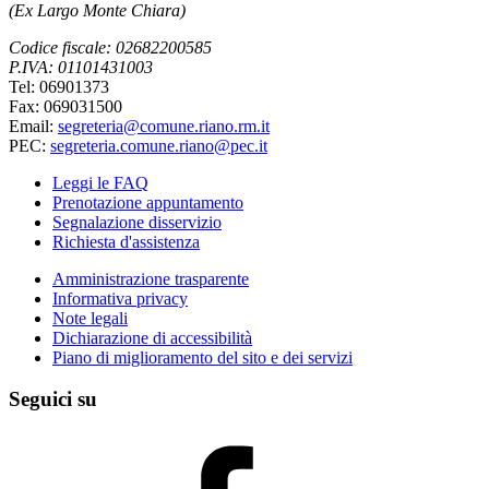
(Ex Largo Monte Chiara)
Codice fiscale: 02682200585
P.IVA: 01101431003
Tel: 06901373
Fax: 069031500
Email:
segreteria@comune.riano.rm.it
PEC:
segreteria.comune.riano@pec.it
Leggi le FAQ
Prenotazione appuntamento
Segnalazione disservizio
Richiesta d'assistenza
Amministrazione trasparente
Informativa privacy
Note legali
Dichiarazione di accessibilità
Piano di miglioramento del sito e dei servizi
Seguici su