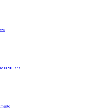
enza
ero 06901373
amento