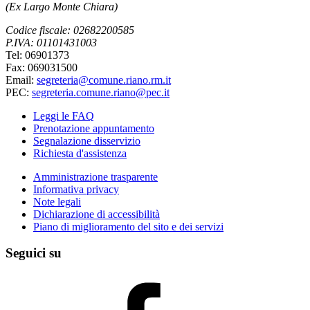
(Ex Largo Monte Chiara)
Codice fiscale: 02682200585
P.IVA: 01101431003
Tel: 06901373
Fax: 069031500
Email:
segreteria@comune.riano.rm.it
PEC:
segreteria.comune.riano@pec.it
Leggi le FAQ
Prenotazione appuntamento
Segnalazione disservizio
Richiesta d'assistenza
Amministrazione trasparente
Informativa privacy
Note legali
Dichiarazione di accessibilità
Piano di miglioramento del sito e dei servizi
Seguici su