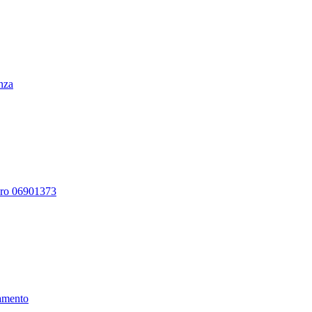
enza
ero 06901373
amento