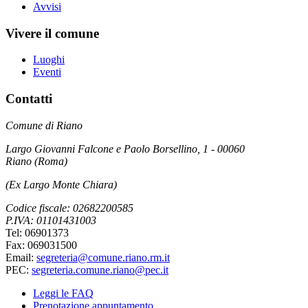
Avvisi
Vivere il comune
Luoghi
Eventi
Contatti
Comune di Riano
Largo Giovanni Falcone e Paolo Borsellino, 1 - 00060
Riano (Roma)
(Ex Largo Monte Chiara)
Codice fiscale: 02682200585
P.IVA: 01101431003
Tel: 06901373
Fax: 069031500
Email:
segreteria@comune.riano.rm.it
PEC:
segreteria.comune.riano@pec.it
Leggi le FAQ
Prenotazione appuntamento