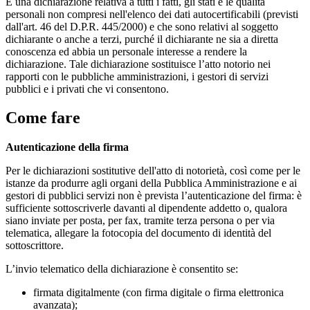
È una dichiarazione relativa a tutti i fatti, gli stati e le qualità
personali non compresi nell'elenco dei dati autocertificabili (previsti
dall'art. 46 del D.P.R. 445/2000) e che sono relativi al soggetto
dichiarante o anche a terzi, purché il dichiarante ne sia a diretta
conoscenza ed abbia un personale interesse a rendere la
dichiarazione. Tale dichiarazione sostituisce l’atto notorio nei
rapporti con le pubbliche amministrazioni, i gestori di servizi
pubblici e i privati che vi consentono.
Come fare
Autenticazione della firma
Per le dichiarazioni sostitutive dell'atto di notorietà, così come per le
istanze da produrre agli organi della Pubblica Amministrazione e ai
gestori di pubblici servizi non è prevista l’autenticazione del firma: è
sufficiente sottoscriverle davanti al dipendente addetto o, qualora
siano inviate per posta, per fax, tramite terza persona o per via
telematica, allegare la fotocopia del documento di identità del
sottoscrittore.
L’invio telematico della dichiarazione è consentito se:
firmata digitalmente (con firma digitale o firma elettronica
avanzata);