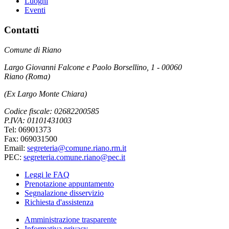
Luoghi
Eventi
Contatti
Comune di Riano
Largo Giovanni Falcone e Paolo Borsellino, 1 - 00060
Riano (Roma)
(Ex Largo Monte Chiara)
Codice fiscale: 02682200585
P.IVA: 01101431003
Tel: 06901373
Fax: 069031500
Email:
segreteria@comune.riano.rm.it
PEC:
segreteria.comune.riano@pec.it
Leggi le FAQ
Prenotazione appuntamento
Segnalazione disservizio
Richiesta d'assistenza
Amministrazione trasparente
Informativa privacy