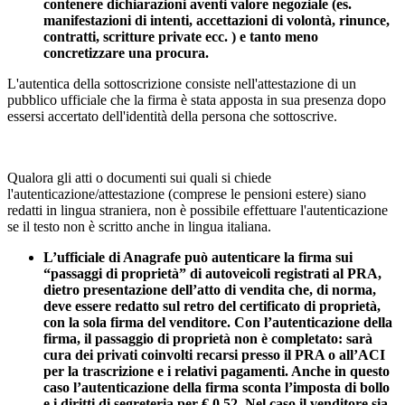
contenere dichiarazioni aventi valore negoziale (es.
manifestazioni di intenti, accettazioni di volontà, rinunce,
contratti, scritture private ecc. ) e tanto meno
concretizzare una procura.
L'autentica della sottoscrizione consiste nell'attestazione di un
pubblico ufficiale che la firma è stata apposta in sua presenza dopo
essersi accertato dell'identità della persona che sottoscrive.
Qualora gli atti o documenti sui quali si chiede
l'autenticazione/attestazione (comprese le pensioni estere) siano
redatti in lingua straniera, non è possibile effettuare l'autenticazione
se il testo non è scritto anche in lingua italiana.
L’ufficiale di Anagrafe può autenticare la firma sui
“passaggi di proprietà” di autoveicoli registrati al PRA,
dietro presentazione dell’atto di vendita che, di norma,
deve essere redatto sul retro del certificato di proprietà,
con la sola firma del venditore. Con l’autenticazione della
firma, il passaggio di proprietà non è completato: sarà
cura dei privati coinvolti recarsi presso il PRA o all’ACI
per la trascrizione e i relativi pagamenti. Anche in questo
caso l’autenticazione della firma sconta l’imposta di bollo
e i diritti di segreteria per € 0,52. Nel caso il venditore sia