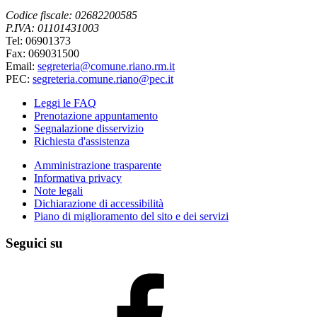
Codice fiscale: 02682200585
P.IVA: 01101431003
Tel: 06901373
Fax: 069031500
Email:
segreteria@comune.riano.rm.it
PEC:
segreteria.comune.riano@pec.it
Leggi le FAQ
Prenotazione appuntamento
Segnalazione disservizio
Richiesta d'assistenza
Amministrazione trasparente
Informativa privacy
Note legali
Dichiarazione di accessibilità
Piano di miglioramento del sito e dei servizi
Seguici su