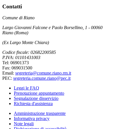
Contatti
Comune di Riano
Largo Giovanni Falcone e Paolo Borsellino, 1 - 00060
Riano (Roma)
(Ex Largo Monte Chiara)
Codice fiscale: 02682200585
P.IVA: 01101431003
Tel: 06901373
Fax: 069031500
Email:
segreteria@comune.riano.rm.it
PEC:
segreteria.comune.riano@pec.it
Leggi le FAQ
Prenotazione appuntamento
Segnalazione disservizio
Richiesta d'assistenza
Amministrazione trasparente
Informativa privacy
Note legali
Dichiarazione di accessibilità