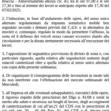
Braccia - Attraversamento altezza civ. 45; tra le ore 07,00 e le ore
17,30 o fino al termine dei lavori se anticipato rispetto alle 17,30 del
07/02/2025;
2. l’istituzione, in base all’andamento delle opere, del senso unico
alternato regolamentato da impianto semaforico mobile ben
segnalato secondo i dettami previsti dal C.d.S. o in alternativa da
movieri e, comunque, regolato in modo da permettere l’afflusso, la
sosta ed il deflusso dei veicoli senza causare eccessivo ritardo alla
circolazione e per la durata strettamente necessaria all’esecuzione dei
lavori;
3. l’apposizione di segnaletica provvisoria di divieto di sosta e, con
particolare riguardo, quella relativa alle segnalazioni notturne degli
ostacoli cantierizzati oltre a quella relativa al senso unico alternato
con copia della presente ordinanza;
4. Di organizzare il cronoprogramma delle lavorazioni in modo tale
da non interferire con l’effettuazione del mercato settimanale del
Mercoledì;
5. all’Impresa ed alle eventuali subappaltatrici, esecutrici delle opere,
il rigoroso rispetto delle prescrizioni del Dlgs n. 81/08 e ssmii in
merito alla salute e sicurezza sui luoghi di lavoro, degli accorgimenti
di cantierizzazione di cui all’art.21 del CDS con le prescrizioni di
cui agli artt. 30 – 46 del Reg. Es. del CDS e di attuare ogni