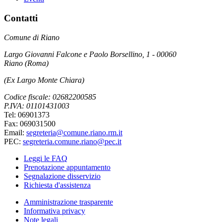
Contatti
Comune di Riano
Largo Giovanni Falcone e Paolo Borsellino, 1 - 00060
Riano (Roma)
(Ex Largo Monte Chiara)
Codice fiscale: 02682200585
P.IVA: 01101431003
Tel: 06901373
Fax: 069031500
Email:
segreteria@comune.riano.rm.it
PEC:
segreteria.comune.riano@pec.it
Leggi le FAQ
Prenotazione appuntamento
Segnalazione disservizio
Richiesta d'assistenza
Amministrazione trasparente
Informativa privacy
Note legali