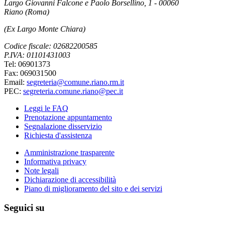
Largo Giovanni Falcone e Paolo Borsellino, 1 - 00060
Riano (Roma)
(Ex Largo Monte Chiara)
Codice fiscale: 02682200585
P.IVA: 01101431003
Tel: 06901373
Fax: 069031500
Email:
segreteria@comune.riano.rm.it
PEC:
segreteria.comune.riano@pec.it
Leggi le FAQ
Prenotazione appuntamento
Segnalazione disservizio
Richiesta d'assistenza
Amministrazione trasparente
Informativa privacy
Note legali
Dichiarazione di accessibilità
Piano di miglioramento del sito e dei servizi
Seguici su