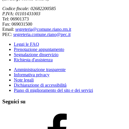
Codice fiscale: 02682200585
P.IVA: 01101431003
Tel: 06901373
Fax: 069031500
Email:
segreteria@comune.riano.rm.it
PEC:
segreteria.comune.riano@pec.it
Leggi le FAQ
Prenotazione appuntamento
Segnalazione disservizio
Richiesta d'assistenza
Amministrazione trasparente
Informativa privacy
Note legali
Dichiarazione di accessibilità
Piano di miglioramento del sito e dei servizi
Seguici su