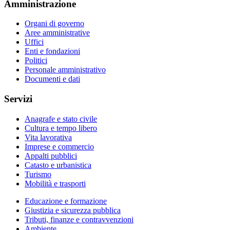
Amministrazione
Organi di governo
Aree amministrative
Uffici
Enti e fondazioni
Politici
Personale amministrativo
Documenti e dati
Servizi
Anagrafe e stato civile
Cultura e tempo libero
Vita lavorativa
Imprese e commercio
Appalti pubblici
Catasto e urbanistica
Turismo
Mobilità e trasporti
Educazione e formazione
Giustizia e sicurezza pubblica
Tributi, finanze e contravvenzioni
Ambiente