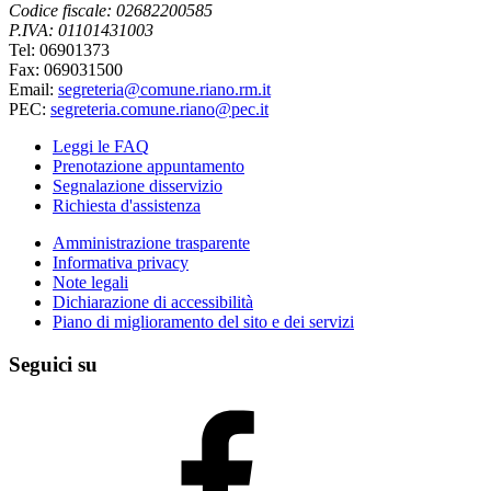
Codice fiscale: 02682200585
P.IVA: 01101431003
Tel: 06901373
Fax: 069031500
Email:
segreteria@comune.riano.rm.it
PEC:
segreteria.comune.riano@pec.it
Leggi le FAQ
Prenotazione appuntamento
Segnalazione disservizio
Richiesta d'assistenza
Amministrazione trasparente
Informativa privacy
Note legali
Dichiarazione di accessibilità
Piano di miglioramento del sito e dei servizi
Seguici su