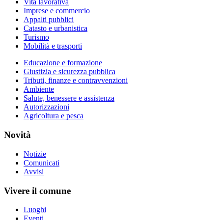
Vita lavorativa
Imprese e commercio
Appalti pubblici
Catasto e urbanistica
Turismo
Mobilità e trasporti
Educazione e formazione
Giustizia e sicurezza pubblica
Tributi, finanze e contravvenzioni
Ambiente
Salute, benessere e assistenza
Autorizzazioni
Agricoltura e pesca
Novità
Notizie
Comunicati
Avvisi
Vivere il comune
Luoghi
Eventi