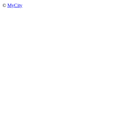
©
MyCity