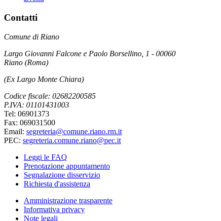
Contatti
Comune di Riano
Largo Giovanni Falcone e Paolo Borsellino, 1 - 00060
Riano (Roma)
(Ex Largo Monte Chiara)
Codice fiscale: 02682200585
P.IVA: 01101431003
Tel: 06901373
Fax: 069031500
Email:
segreteria@comune.riano.rm.it
PEC:
segreteria.comune.riano@pec.it
Leggi le FAQ
Prenotazione appuntamento
Segnalazione disservizio
Richiesta d'assistenza
Amministrazione trasparente
Informativa privacy
Note legali