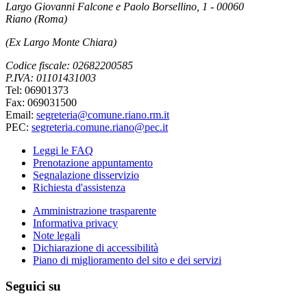
Largo Giovanni Falcone e Paolo Borsellino, 1 - 00060
Riano (Roma)
(Ex Largo Monte Chiara)
Codice fiscale: 02682200585
P.IVA: 01101431003
Tel: 06901373
Fax: 069031500
Email:
segreteria@comune.riano.rm.it
PEC:
segreteria.comune.riano@pec.it
Leggi le FAQ
Prenotazione appuntamento
Segnalazione disservizio
Richiesta d'assistenza
Amministrazione trasparente
Informativa privacy
Note legali
Dichiarazione di accessibilità
Piano di miglioramento del sito e dei servizi
Seguici su